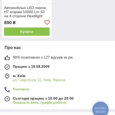
Автомобільні LED лампи
H7 яскраві 10000 Lm S3
на 4 сторони Headlight
6500 K дальній ближнє
890
₴
світло. Комплект 2 шт
Купити
Про нас
98% позитивних з 127 відгуків за рік
Працює з 19.08.2009
м. Київ
ул. Свірстюка, 11, Київ, Україна
Контакти
Сьогодні працює з 10:00 до 20:00
Показати весь графік роботи
КНОПКА
ЗВ'ЯЗКУ