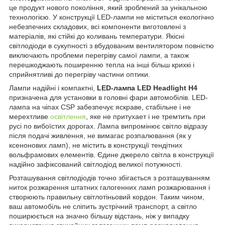
це продукт нового покоління, який зроблений за унікальною
технологією. У конструкції LED-лампи не міститься екологічно
небезпечних складових, всі компоненти виготовлені з
матеріалів, які стійкі до коливань температури. Якісні
світлодіоди в сукупності з вбудованим вентилятором повністю
виключають проблеми перегріву самої лампи, а також
перешкоджають поширенню тепла на інші більш крихкі і
сприйнятливі до перегріву частини оптики.
Лампи надійні і компактні,
LED-лампа LED Headlight H4
призначена для установки в головні фари автомобілів. LED-
лампа на чіпах CSP забезпечує яскраве, стабільне і не
мерехтливе
освітлення
, яке не притухает і не тремтить при
русі по вибоїстих дорогах. Лампа випромінює світло відразу
після подачі живлення, не вимагає розпалювання (як у
ксенонових ламп), не містить в конструкції тендітних
вольфрамових елементів. Єдине джерело світла в конструкції
надійно зафіксований світлодіод великої потужності.
Розташування світлодіодів точно збігається з розташуванням
ниток розжарення штатних галогенних ламп розжарювання і
створюють правильну світлотіньовий кордон. Таким чином,
ваш автомобіль не сліпить зустрічний транспорт, а світло
поширюється на значно більшу відстань, ніж у випадку