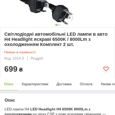
Світлодіодні автомобільні LED лампи в авто
H4 Headlight яскраві 6500K / 8000Lm з
охолодженням Комплект 2 шт.
Немає в наявності
Код: 1014-2
Роздріб
699
₴
Опис
Характеристики
Доставка
Оплата
Умови п
Опис
LED-лампи H4
LED Headlight H4 6500K 8000Lm з
охолодженням
на чіпах CSP з дуже яскравим свіченням —