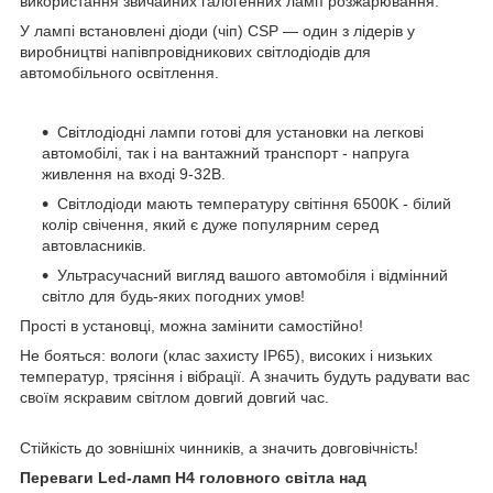
використання звичайних галогенних ламп розжарювання.
У лампі встановлені діоди (чіп) CSP — один з лідерів у
виробництві напівпровідникових світлодіодів для
автомобільного освітлення.
Світлодіодні лампи готові для установки на легкові
автомобілі, так і на вантажний транспорт - напруга
живлення на вході 9-32В.
Світлодіоди мають температуру світіння 6500K - білий
колір свічення, який є дуже популярним серед
автовласників.
Ультрасучасний вигляд вашого автомобіля і відмінний
світло для будь-яких погодних умов!
Прості в установці, можна замінити самостійно!
Не бояться: вологи (клас захисту IP65), високих і низьких
температур, трясіння і вібрації. А значить будуть радувати вас
своїм яскравим світлом довгий довгий час.
Стійкість до зовнішніх чинників, а значить довговічність!
Переваги Led-ламп H4 головного світла над