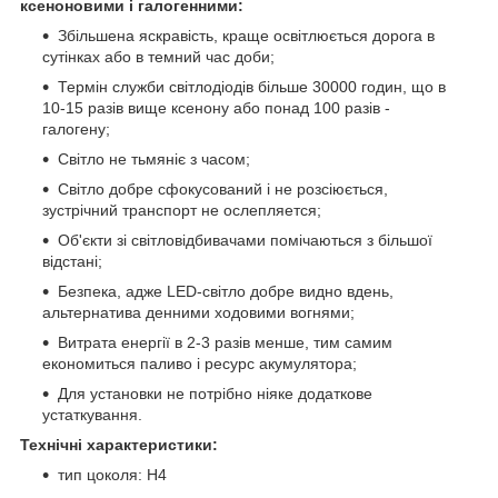
ксеноновими і галогенними:
Збільшена яскравість, краще освітлюється дорога в
сутінках або в темний час доби;
Термін служби світлодіодів більше 30000 годин, що в
10-15 разів вище ксенону або понад 100 разів -
галогену;
Світло не тьмяніє з часом;
Світло добре сфокусований і не розсіюється,
зустрічний транспорт не ослепляется;
Об'єкти зі світловідбивачами помічаються з більшої
відстані;
Безпека, адже LED-світло добре видно вдень,
альтернатива денними ходовими вогнями;
Витрата енергії в 2-3 разів менше, тим самим
економиться паливо і ресурс акумулятора;
Для установки не потрібно ніяке додаткове
устаткування.
Технічні характеристики:
тип цоколя: H4