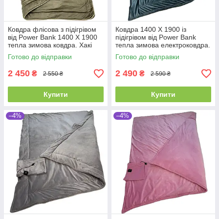
Ковдра флісова з підігрівом
Ковдра 1400 Х 1900 із
від Power Bank 1400 Х 1900
підігрівом від Power Bank
тепла зимова ковдра. Хакі
тепла зимова електроковдра.
Велюр плюш смарагдовий
Готово до відправки
Готово до відправки
2 450
2 490
₴
₴
2 550 ₴
2 590 ₴
Купити
Купити
–4%
–4%