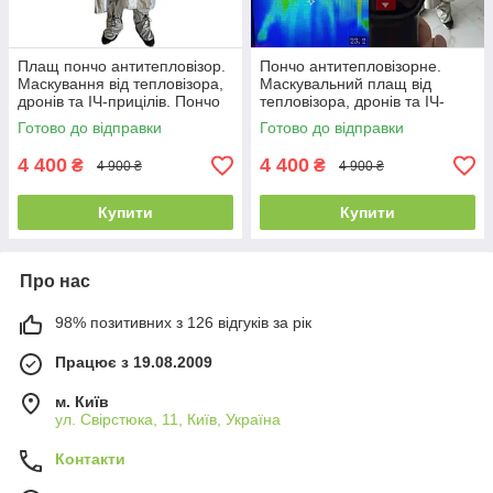
Плащ пончо антитепловізор.
Пончо антитепловізорне.
Маскування від тепловізора,
Маскувальний плащ від
дронів та ІЧ-прицілів. Пончо
тепловізора, дронів та ІЧ-
літнє. Працює в спеку
прицілів. Працює літом в
Готово до відправки
Готово до відправки
спеку
4 400
4 400
₴
₴
4 900 ₴
4 900 ₴
Купити
Купити
Про нас
98% позитивних з 126 відгуків за рік
Працює з 19.08.2009
м. Київ
ул. Свірстюка, 11, Київ, Україна
Контакти